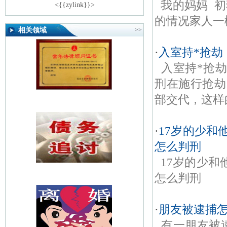
我的妈妈 初
<{{zylink}}>
的情况家人一
相关领域
>>
·
入室持*抢劫
入室持*抢
刑在施行抢劫
部交代，这样
·
17岁的少和
怎么判刑
17岁的少
怎么判刑
·
朋友被逮捕怎
有一朋友被