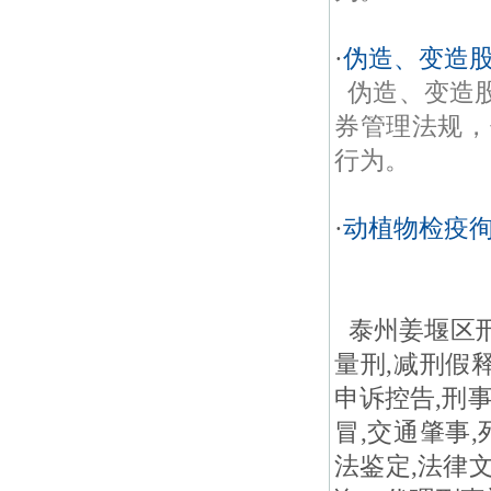
·
伪造、变造
伪造、变造
券管理法规，
行为。
·
动植物检疫
泰州姜堰区刑
量刑,减刑假释
申诉控告,刑事
冒,交通肇事,
法鉴定,法律