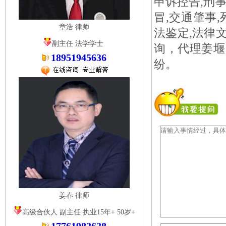
申诉控告,刑事
冒,交通肇事,
章浩 律师
法鉴定,法律
副主任 法学学士
询，代理姜堰
18951945636
纷。
姜春 律师
高级合伙人 副主任 执业15年+ 50岁+