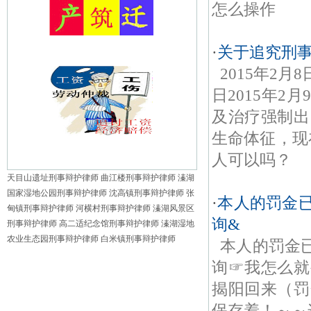
怎么操作
·
关于追究刑
2015年2
日2015年
及治疗强制出
生命体征，现
人可以吗？
天目山遗址刑事辩护律师
曲江楼刑事辩护律师
溱湖
国家湿地公园刑事辩护律师
沈高镇刑事辩护律师
张
·
本人的罚金
甸镇刑事辩护律师
河横村刑事辩护律师
溱湖风景区
询&
刑事辩护律师
高二适纪念馆刑事辩护律师
溱湖湿地
农业生态园刑事辩护律师
白米镇刑事辩护律师
本人的罚金
询☞我怎么就
揭阳回来（罚
保存着！～～