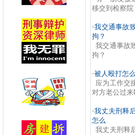
移交到检察院
·
我交通事故
拘？
我交通事故
拘？
·
被人殴打怎
应为工作交
对方老公过来
·
我丈夫刑释
怎么
我丈夫刑释