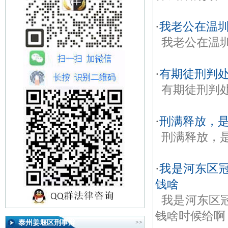
·
我老公在温
我老公在温
·
有期徒刑判
有期徒刑判
·
刑满释放，
刑满释放，
·
我是河东区
钱啥
我是河东区
钱啥时候给啊
泰州姜堰区刑事辩
>>