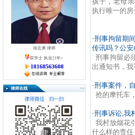
孩子，老母亲
执行唯一的房
·
刑事拘留期间
传讯吗？公安
徐志勇 律师
刑事拘留必
双学士 执业21年+
出通知书，我
18168563608
·
刑事案件，
律师在线
>>
抢的摩托车
·
刑事诉讼,我
我村放烟花
什么样的责任