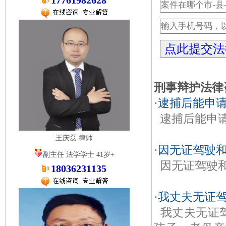
17761982628
刑事辩护法律
·
逮捕后能申
逮捕后能申
王庆磊 律师
·
因无证驾驶
副主任 法学学士 41岁+
因无证驾驶
18036231135
·
我丈夫无证驾
我丈夫无证