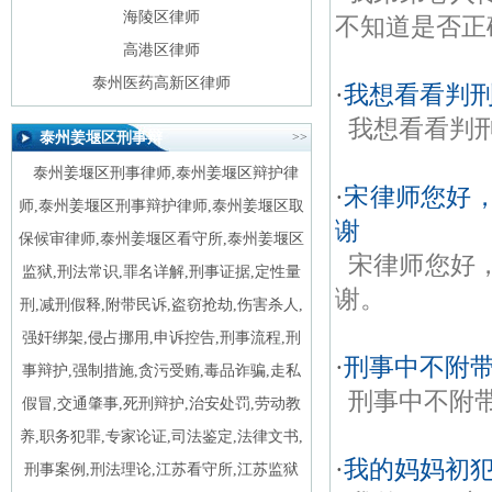
海陵区律师
不知道是否正
高港区律师
泰州医药高新区律师
·
我想看看判
我想看看判刑
泰州姜堰区刑事辩
>>
护律师标签
泰州姜堰区刑事律师,泰州姜堰区辩护律
·
宋律师您好，
师,泰州姜堰区刑事辩护律师,泰州姜堰区取
谢
保候审律师,泰州姜堰区看守所,泰州姜堰区
宋律师您好
监狱,刑法常识,罪名详解,刑事证据,定性量
谢。
刑,减刑假释,附带民诉,盗窃抢劫,伤害杀人,
强奸绑架,侵占挪用,申诉控告,刑事流程,刑
·
刑事中不附
事辩护,强制措施,贪污受贿,毒品诈骗,走私
刑事中不附
假冒,交通肇事,死刑辩护,治安处罚,劳动教
养,职务犯罪,专家论证,司法鉴定,法律文书,
·
我的妈妈初
刑事案例,刑法理论,江苏看守所,江苏监狱