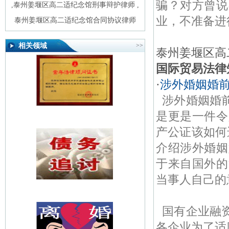
骗？对方曾说
,
泰州姜堰区高二适纪念馆刑事辩护律师
,
业，不准备进
泰州姜堰区高二适纪念馆合同协议律师
相关领域
>>
泰州姜堰区高二
国际贸易法律
·
涉外婚姻婚
涉外婚姻婚
是更是一件令
产公证该如何
介绍涉外婚姻
于来自国外的
当事人自己的
国有企业融
各企业为了适