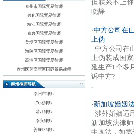
但联系不上你，
纪念馆国际贸易律
泰州市国际贸易律师
晓静
师
兴化国际贸易律师
靖江国际贸易律师
·
中方公司在
泰兴国际贸易律师
上伪
姜堰区国际贸易律师
中方公司在
海陵区国际贸易律师
上伪装成国家
高港区国际贸易律师
延生产1个多
泰州医药高新区国际贸易律师
诉中方?
.
泰州律师导航
>>
泰州市律师
·
新加坡婚姻法
兴化律师
涉外婚姻适
靖江律师
泰兴律师
新加坡法律师
姜堰区律师
中国法，如需