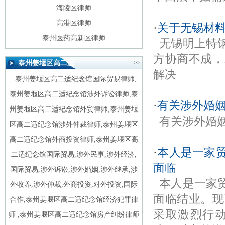
海陵区律师
高港区律师
·
关于无锡材
泰州医药高新区律师
无锡明上特
方协商不成，
泰州姜堰区高二适
>>
解决
纪念馆国际贸易律
泰州姜堰区高二适纪念馆国际贸易律师,
师标签
泰州姜堰区高二适纪念馆涉外诉讼律师,泰
·
有关涉外婚
州姜堰区高二适纪念馆外贸律师,泰州姜堰
有关涉外婚
区高二适纪念馆涉外仲裁律师,泰州姜堰区
高二适纪念馆外商投资律师,泰州姜堰区高
·
本人是一家
二适纪念馆国际贸易,涉外民事,涉外经济,
面临
国际贸易,涉外诉讼,涉外婚姻,涉外继承,涉
本人是一家
外收养,涉外仲裁,外商投资,对外投资,国际
面临结业。现
合作,
泰州姜堰区高二适纪念馆经济犯罪律
采取激烈行
师
,
泰州姜堰区高二适纪念馆房产纠纷律师