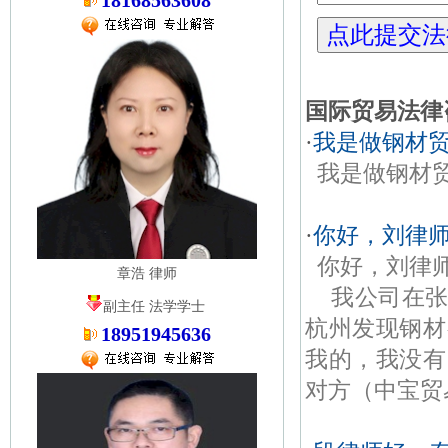
18168563608
国际贸易法律
·
我是做钢材
我是做钢材
·
你好，刘律师
你好，刘律
章浩 律师
我公司在张
副主任 法学学士
杭州发现钢材
18951945636
我的，我没有
对方（中宝贸