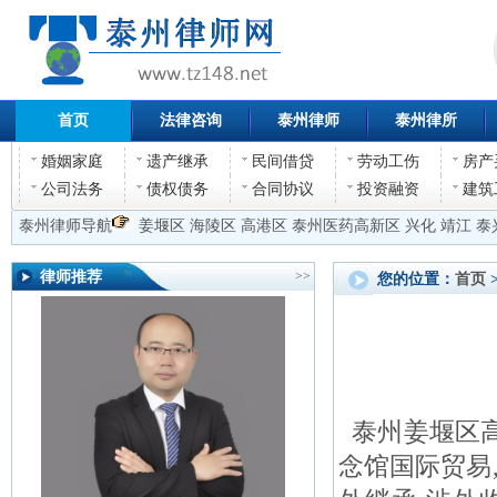
首页
法律咨询
泰州律师
泰州律所
婚姻家庭
遗产继承
民间借贷
劳动工伤
房产
公司法务
债权债务
合同协议
投资融资
建筑
泰州律师导航
姜堰区
海陵区
高港区
泰州医药高新区
兴化
靖江
泰
律师推荐
>>
您的位置：
首页
泰州姜堰区高
念馆国际贸易,