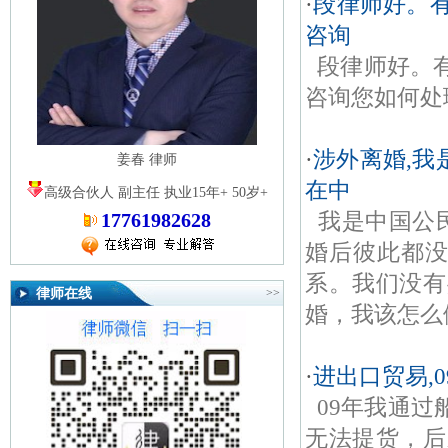
·
段律师好。
咨询
段律师好。
咨询您如何处
·
涉外离婚,我
姜春 律师
在中
高级合伙人 副主任 执业15年+ 50岁+
我是中国公
17761982628
婚后彼此都没
系。我们没有
律师在线
>>
婚，我该怎么
·
进出口贸易,
09年我通
无法提货，后