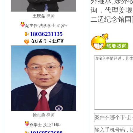
外继承,涉外
询，代理姜堰
王庆磊 律师
二适纪念馆国
副主任 法学学士 41岁+
18036231135
徐志勇 律师
双学士 执业21年+