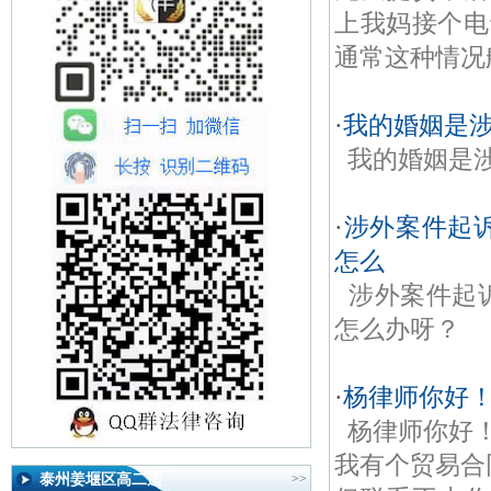
上我妈接个电
通常这种情况
·
我的婚姻是涉
我的婚姻是
·
涉外案件起
怎么
涉外案件起
怎么办呀？
·
杨律师你好！
杨律师你好
我有个贸易合
泰州姜堰区高二适
>>