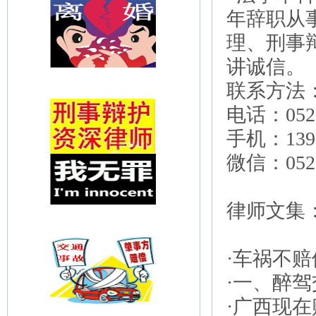
年辞职从
理、刑事
讲诚信。
联系方法
电话：0523
手机：1395
微信：0523
律师文集
·车祸不
·一、醉
·广西现