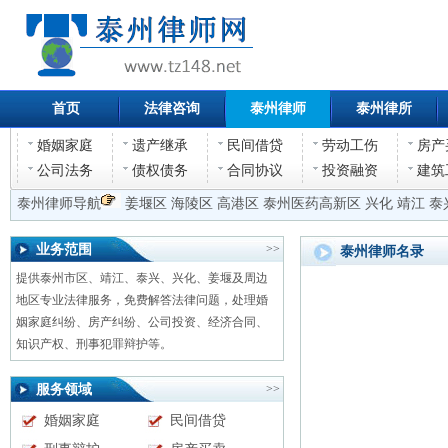
首页
法律咨询
泰州律师
泰州律所
婚姻家庭
遗产继承
民间借贷
劳动工伤
房产
公司法务
债权债务
合同协议
投资融资
建筑
泰州律师导航
姜堰区
海陵区
高港区
泰州医药高新区
兴化
靖江
泰
业务范围
>>
泰州律师名录
提供泰州市区、靖江、泰兴、兴化、姜堰及周边
地区专业法律服务，免费解答法律问题，处理婚
姻家庭纠纷、房产纠纷、公司投资、经济合同、
知识产权、刑事犯罪辩护等。
服务领域
>>
婚姻家庭
民间借贷