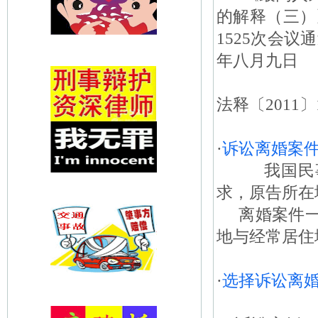
的解释（三）
1525次会议
年八月九日
法释〔2011
·
诉讼离婚案
我国民事诉
求，原告所
离婚案件一
地与经常居住地
·
选择诉讼离