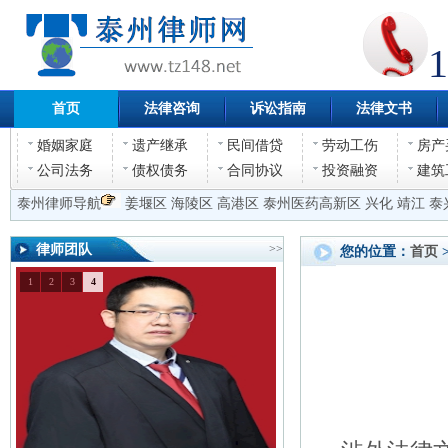
1
首页
法律咨询
诉讼指南
法律文书
婚姻家庭
遗产继承
民间借贷
劳动工伤
房产
公司法务
债权债务
合同协议
投资融资
建筑
泰州律师导航
姜堰区
海陵区
高港区
泰州医药高新区
兴化
靖江
泰
律师团队
>>
您的位置：
首页
1
2
3
4