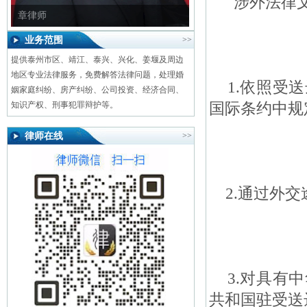
涉外法律文
章律师
业务范围
>>
提供泰州市区、靖江、泰兴、兴化、姜堰及周边
地区专业法律服务，免费解答法律问题，处理婚
1.依照受送
姻家庭纠纷、房产纠纷、公司投资、经济合同、
国际条约中规
知识产权、刑事犯罪辩护等。
律师在线
>>
2.通过外交
3.对具有中
共和国驻受送