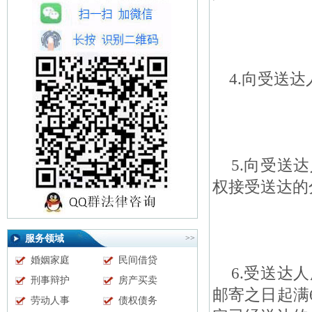
4.向受送达
5.向受送达
权接受送达的
服务领域
>>
婚姻家庭
民间借贷
6.受送达人
刑事辩护
房产买卖
邮寄之日起满
劳动人事
债权债务