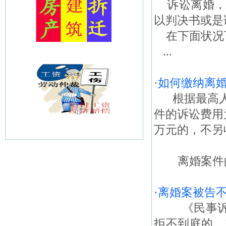
诉讼离婚，
以判决书或是
在下面状况
...
·
如何缴纳离
根据最高人
件的诉讼费用
万元的，不另
离婚案件的诉
·
离婚案被告
《民事诉讼
拒不到庭的，