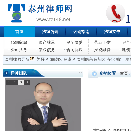
1
首页
法律咨询
诉讼指南
法律文书
婚姻家庭
遗产继承
民间借贷
劳动工伤
房产
公司法务
债权债务
合同协议
投资融资
建筑
泰州律师导航
姜堰区
海陵区
高港区
泰州医药高新区
兴化
靖江
泰
律师团队
>>
您的位置：
首页
1
2
3
4