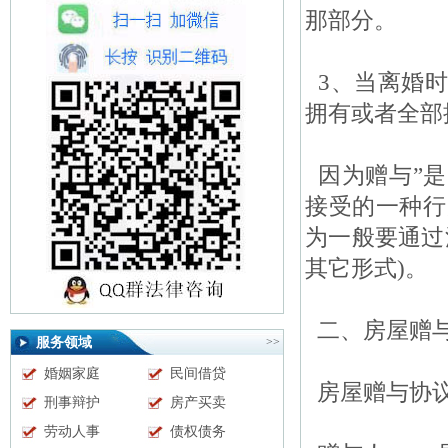
那部分。
3、当离婚时
拥有或者全部
因为赠与”是
接受的一种行
为一般要通过
其它形式)。
二、房屋赠
服务领域
>>
婚姻家庭
民间借贷
房屋赠与协
刑事辩护
房产买卖
劳动人事
债权债务