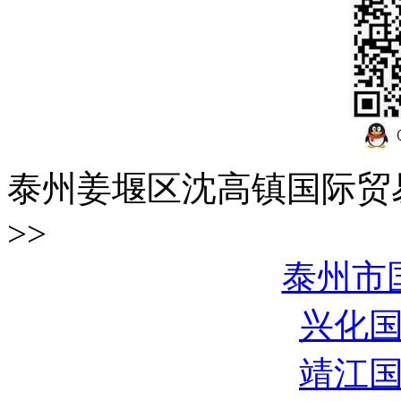
泰州姜堰区沈高镇国际贸
>>
泰州市
兴化
靖江