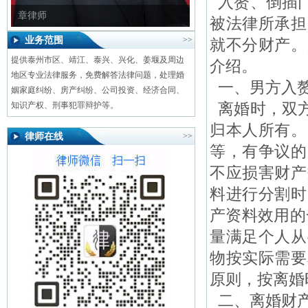
入赘、倒插门
章律师
被法律所承担
业务范围
>>
就不分财产。
提供泰州市区、靖江、泰兴、兴化、姜堰及周边
介绍。
地区专业法律服务，免费解答法律问题，处理婚
一、男方入赘
姻家庭纠纷、房产纠纷、公司投资、经济合同、
离婚时，双方
知识产权、刑事犯罪辩护等。
归本人所有。
律师在线
>>
等，有争议的
不应损害财产
料进行分割时
产资料效用的
量满足个人从
物按实际需要
原则，按离婚
二、离婚财产