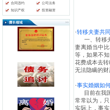
合同违约
公司法务
知识产权
投资融资
擅长领域
>>
·
转移夫妻共
一、转移夫妻
妻离婚当中比
等，如果不知
花费成本去转
无法隐瞒的财
·
事实婚姻如
目前在我国
常常以为，只
实际上，事实