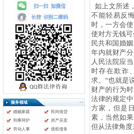
如上文所述，
不能轻易反
时，一方会使
使对方无钱可
民共和国婚姻
年内就财产分
人民法院应当
时存在欺诈
求。”也就是
财产的行为时
法律的规定中
服务领域
>>
方家，但是
婚姻家庭
民间借贷
素，当然如果
刑事辩护
房产买卖
但从法律角度
劳动人事
债权债务