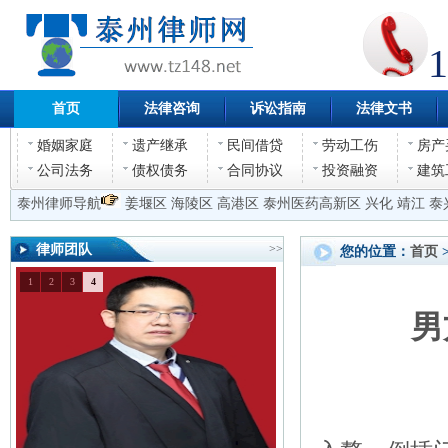
1
首页
法律咨询
诉讼指南
法律文书
婚姻家庭
遗产继承
民间借贷
劳动工伤
房产
公司法务
债权债务
合同协议
投资融资
建筑
泰州律师导航
姜堰区
海陵区
高港区
泰州医药高新区
兴化
靖江
泰
律师团队
>>
您的位置：
首页
1
2
3
4
男