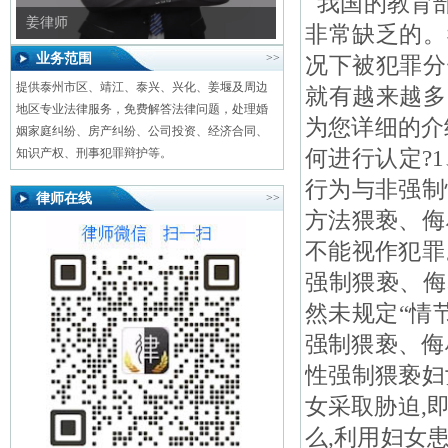
我国的教育部
章律师
非常缺乏的。
业务范围
>>
况下被犯罪分
提供泰州市区、靖江、泰兴、兴化、姜堰及周边
就有越来越多
地区专业法律服务，免费解答法律问题，处理婚
为您详细的介
姻家庭纠纷、房产纠纷、公司投资、经济合同、
何进行认定?
知识产权、刑事犯罪辩护等。
行为与非强制
律师在线
>>
方法猥亵、侮
不能视作犯罪
强制猥亵、侮
然未规定“情
强制猥亵、侮
性强制猥亵妇
女采取胁迫,
么,利用妇女