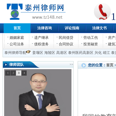
1
首页
法律咨询
诉讼指南
法律文书
婚姻家庭
遗产继承
民间借贷
劳动工伤
房产
公司法务
债权债务
合同协议
投资融资
建筑
泰州律师导航
姜堰区
海陵区
高港区
泰州医药高新区
兴化
靖江
泰
律师团队
>>
您的位置：
首页
1
2
3
4