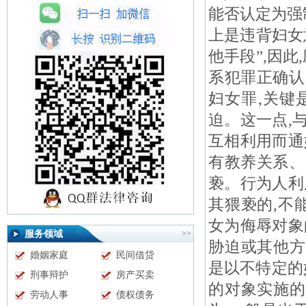
能否认定为强
上是违背妇女
他手段”,因
系犯罪正确认
妇女罪,关键
迫。这一点,
互相利用而通
有教养关系、
亵。行为人利
其猥亵的,不
女为侮辱对象
服务领域
>>
胁迫或其他方
婚姻家庭
民间借贷
是以不特定的
刑事辩护
房产买卖
的对象实施的
劳动人事
债权债务