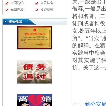
为,一般是出
合同违约
公司法务
侮辱,一般是
知识产权
投资融资
格和名誉。二
擅长领域
>>
徒刑或者拘役
女,处五年以
所”、“当众
的解释。在猥
实践当中您会
对其实施了
抗。关于这一
·
一、到公安局