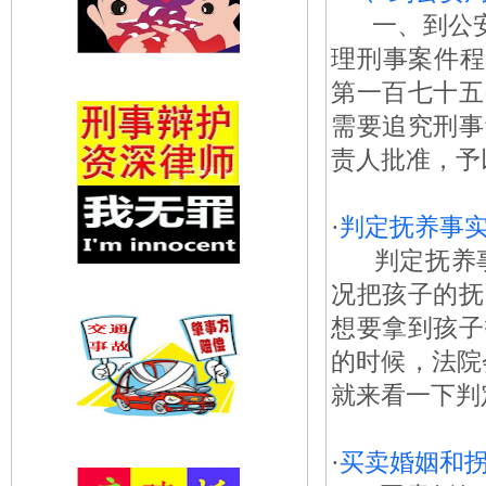
一、到公安局
理刑事案件程
第一百七十五
需要追究刑事
责人批准，予
·
判定抚养事
判定抚养事
况把孩子的抚
想要拿到孩子
的时候，法院
就来看一下判
·
买卖婚姻和