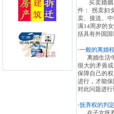
买卖婚姻和
件： 拐卖妇
卖、接送、中
满14周岁的
括具有外国国
·
一般的离婚
离婚生活中
很大的矛盾或
保障自己的权
进行，才能保
对此问题进行详
·
抚养权的判
在子女抚养