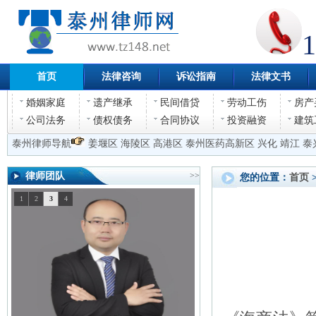
1
首页
法律咨询
诉讼指南
法律文书
婚姻家庭
遗产继承
民间借贷
劳动工伤
房产
公司法务
债权债务
合同协议
投资融资
建筑
泰州律师导航
姜堰区
海陵区
高港区
泰州医药高新区
兴化
靖江
泰
律师团队
>>
您的位置：
首页
1
2
3
4