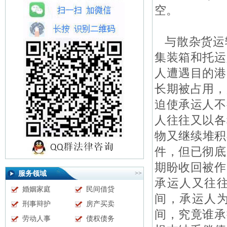
空。
与散杂货运
集装箱和托运
人遭遇目的港
长期被占用，
迫使承运人不
人往往又以各
物又继续堆积
件，但已彻底
期盼收回被作
服务领域
>>
承运人又往
婚姻家庭
民间借贷
间，承运人
刑事辩护
房产买卖
间，究竟谁承
劳动人事
债权债务