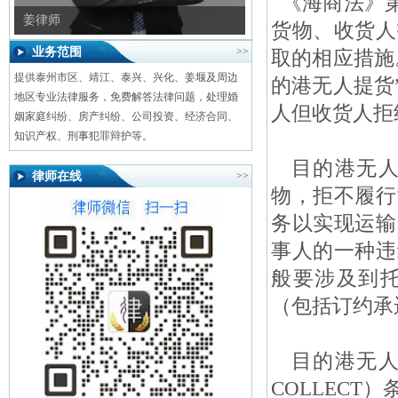
《海商法》第
姜律师
货物、收货人
业务范围
>>
取的相应措施
提供泰州市区、靖江、泰兴、兴化、姜堰及周边
的港无人提货
地区专业法律服务，免费解答法律问题，处理婚
人但收货人拒
姻家庭纠纷、房产纠纷、公司投资、经济合同、
知识产权、刑事犯罪辩护等。
目的港无人
律师在线
>>
物，拒不履行
务以实现运输
事人的一种违
般要涉及到
（包括订约承
目的港无人提
COLLEC